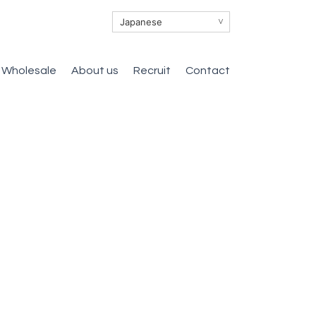
∨
Wholesale
About us
Recruit
Contact