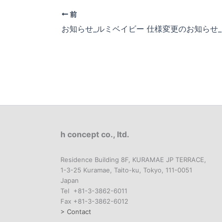
前
お知らせ_ルミベイビー 仕様変更のお知らせ_20
h concept co., ltd.
Residence Building 8F, KURAMAE JP TERRACE,
1-3-25 Kuramae, Taito-ku, Tokyo, 111-0051
Japan
Tel +81-3-3862-6011
Fax +81-3-3862-6012
> Contact