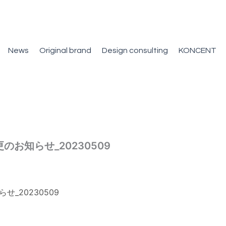
News
Original brand
Design consulting
KONCENT
のお知らせ_20230509
_20230509