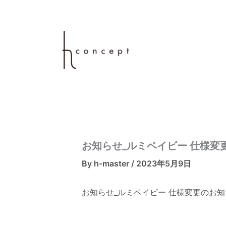
内
容
を
ス
キ
ッ
プ
お知らせ_ルミベイビー 仕様変更
By
h-master
/
2023年5月9日
お知らせ_ルミベイビー 仕様変更のお知らせ