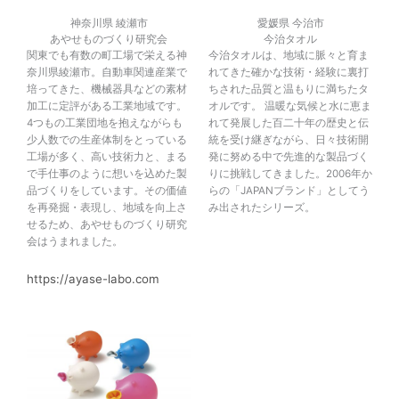
神奈川県 綾瀬市
愛媛県 今治市
あやせものづくり研究会
今治タオル
関東でも有数の町工場で栄える神
今治タオルは、地域に脈々と育ま
奈川県綾瀬市。自動車関連産業で
れてきた確かな技術・経験に裏打
培ってきた、機械器具などの素材
ちされた品質と温もりに満ちたタ
加工に定評がある工業地域です。
オルです。 温暖な気候と水に恵ま
4つもの工業団地を抱えながらも
れて発展した百二十年の歴史と伝
少人数での生産体制をとっている
統を受け継ぎながら、日々技術開
工場が多く、高い技術力と、まる
発に努める中で先進的な製品づく
で手仕事のように想いを込めた製
りに挑戦してきました。2006年か
品づくりをしています。その価値
らの「JAPANブランド」としてう
を再発掘・表現し、地域を向上さ
み出されたシリーズ。
せるため、あやせものづくり研究
会はうまれました。
https://ayase-labo.com