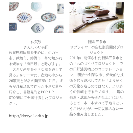
佐賀県
新潟 三条市
きんしゃい有田
サプライヤーの自社製品開発プロ
佐賀県有田町を中心に、伊万里
ジェクト
2011年に開催された新潟三条市と
市、武雄市、嬉野市一帯で焼かれ
の「ものづくりプロジェクト」で
る焼物を「有田焼」と呼びます。
の日野浦刃物とのコラボレーショ
「大きな産地を小さな器を通して
ン。 明治の創業以来、伝統的な技
見る」をテーマに、産地の中から
術を代々継承してきた「より多く
26窯元と16名の陶芸家に注目。彼
の刃物を造るのではなく、より多
らが丹精込めて作った小さな器を
くの信頼を得るモノ造り」。 鋼の
紹介し、書籍発刊とPOP-UP
鍛造・成形から研ぎ仕上げにいた
STOREにて全国行脚したプロジェ
るまで一本一本すべて手造りとい
クト。
うこだわりが、一切妥協のない一
品を生み出しました。
http://kinsyai-arita.jp