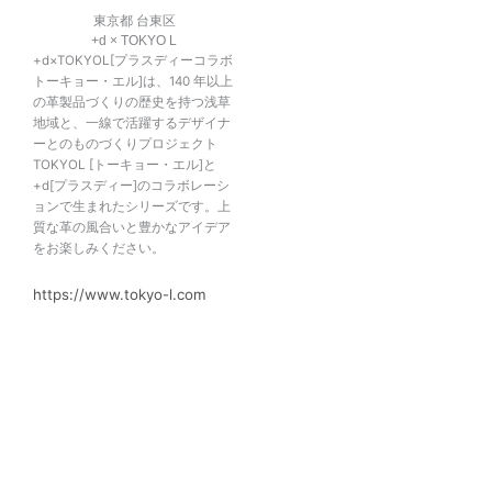
東京都 台東区
+d × TOKYO L
+d×TOKYOL[プラスディーコラボ
トーキョー・エル]は、140 年以上
の革製品づくりの歴史を持つ浅草
地域と、一線で活躍するデザイナ
ーとのものづくりプロジェクト
TOKYOL [トーキョー・エル]と
+d[プラスディー]のコラボレーシ
ョンで生まれたシリーズです。上
質な革の風合いと豊かなアイデア
をお楽しみください。
https://www.tokyo-l.com