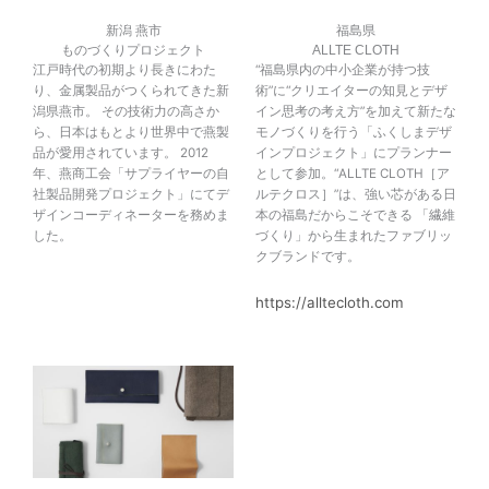
新潟 燕市
福島県
ものづくりプロジェクト
ALLTE CLOTH
江戸時代の初期より長きにわた
“福島県内の中小企業が持つ技
り、金属製品がつくられてきた新
術”に“クリエイターの知見とデザ
潟県燕市。 その技術力の高さか
イン思考の考え方”を加えて新たな
ら、日本はもとより世界中で燕製
モノづくりを行う「ふくしまデザ
品が愛用されています。 2012
インプロジェクト」にプランナー
年、燕商工会「サプライヤーの自
として参加。“ALLTE CLOTH［ア
社製品開発プロジェクト」にてデ
ルテクロス］”は、強い芯がある日
ザインコーディネーターを務めま
本の福島だからこそできる 「繊維
した。
づくり」から生まれたファブリッ
クブランドです。
https://alltecloth.com