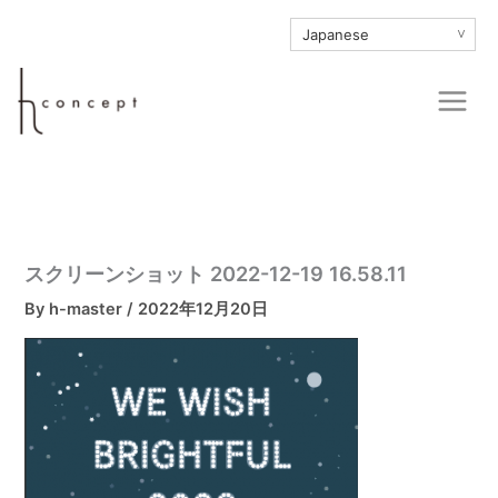
内
∨
容
を
Main
ス
Men
キ
ッ
プ
スクリーンショット 2022-12-19 16.58.11
By
h-master
/
2022年12月20日