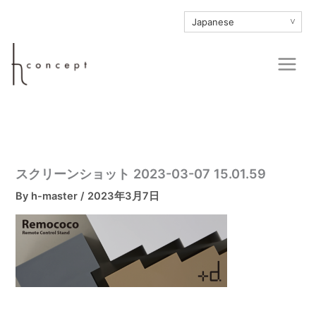
内
∨
容
を
Main
ス
Men
キ
ッ
プ
スクリーンショット 2023-03-07 15.01.59
By
h-master
/
2023年3月7日