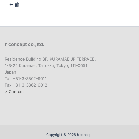
前
h concept co., ltd.
Residence Building 8F, KURAMAE JP TERRACE,
1-3-25 Kuramae, Taito-ku, Tokyo, 111-0051
Japan
Tel +81-3-3862-6011
Fax +81-3-3862-6012
> Contact
Copyright © 2026 h concept