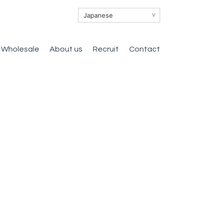
∨
Wholesale
About us
Recruit
Contact