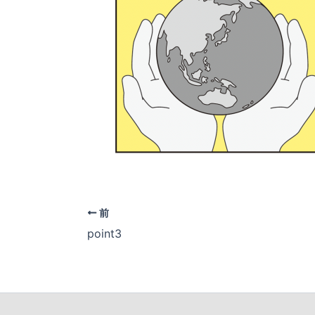
前
point3