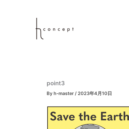
内
容
を
ス
キ
ッ
プ
point3
By
h-master
/
2023年4月10日