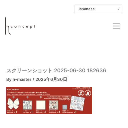
内
∨
容
を
Main
ス
Men
キ
ッ
プ
スクリーンショット 2025-06-30 182636
By
h-master
/
2025年6月30日