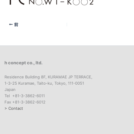
前
h concept co., ltd.
Residence Building 8F, KURAMAE JP TERRACE,
1-3-25 Kuramae, Taito-ku, Tokyo, 111-0051
Japan
Tel +81-3-3862-6011
Fax +81-3-3862-6012
> Contact