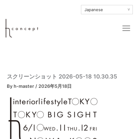
内
∨
容
を
Main
ス
Men
キ
ッ
プ
スクリーンショット 2026-05-18 10.30.35
By
h-master
/
2026年5月18日