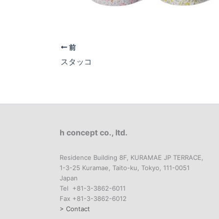
前
スタッコ
h concept co., ltd.
Residence Building 8F, KURAMAE JP TERRACE,
1-3-25 Kuramae, Taito-ku, Tokyo, 111-0051
Japan
Tel +81-3-3862-6011
Fax +81-3-3862-6012
> Contact