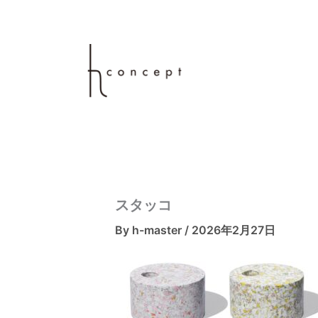
内
容
を
ス
キ
ッ
プ
スタッコ
By
h-master
/
2026年2月27日