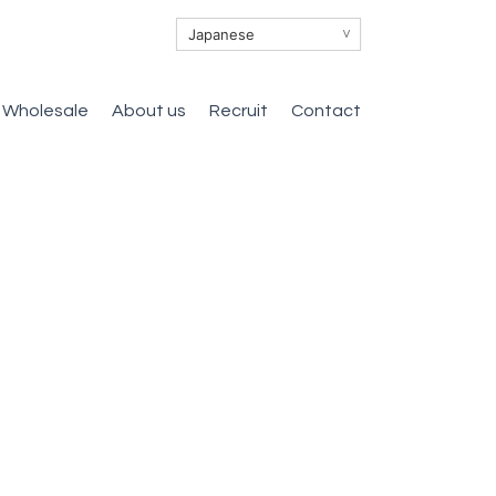
∨
Wholesale
About us
Recruit
Contact