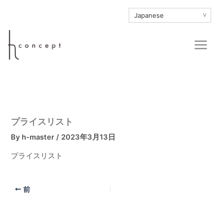
内
∨
容
を
Main
ス
Men
キ
ッ
プ
プライスリスト
By
h-master
/
2023年3月13日
プライスリスト
前