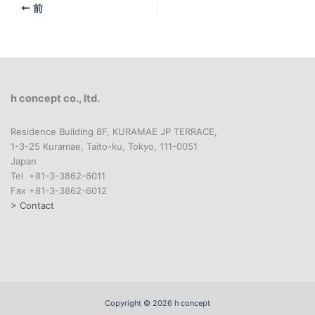
前
h concept co., ltd.
Residence Building 8F, KURAMAE JP TERRACE,
1-3-25 Kuramae, Taito-ku, Tokyo, 111-0051
Japan
Tel +81-3-3862-6011
Fax +81-3-3862-6012
> Contact
Copyright © 2026 h concept