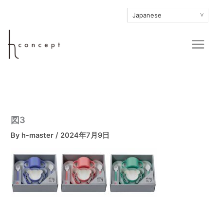
内
∨
容
を
Main
ス
Men
キ
ッ
プ
図3
By
h-master
/
2024年7月9日