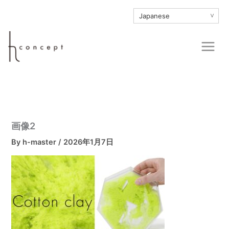
内
∨
容
を
Main
ス
Men
キ
ッ
プ
画像2
By
h-master
/
2026年1月7日