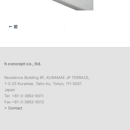
前
h concept co., ltd.
Residence Building 8F, KURAMAE JP TERRACE,
1-3-25 Kuramae, Taito-ku, Tokyo, 111-0051
Japan
Tel +81-3-3862-6011
Fax +81-3-3862-6012
> Contact