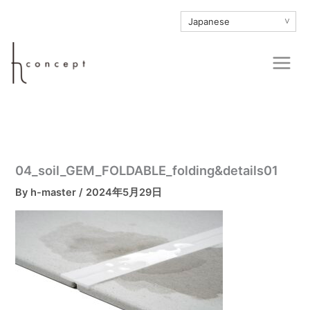
内
∨
容
を
Main
ス
Men
キ
ッ
プ
04_soil_GEM_FOLDABLE_folding&details01
By
h-master
/
2024年5月29日