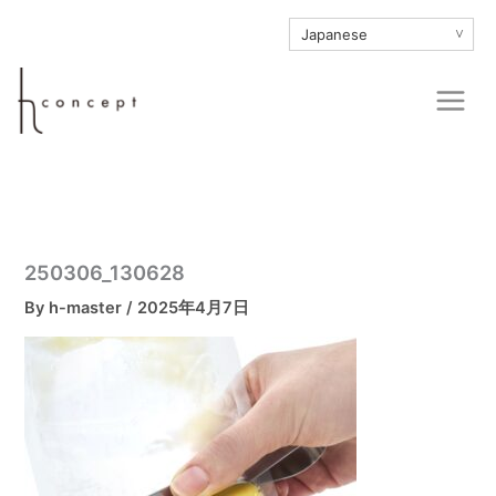
内
∨
容
を
Main
ス
Men
キ
ッ
プ
250306_130628
By
h-master
/
2025年4月7日