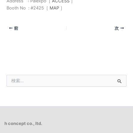
Address : Palexpo［
ACCESS
］
Booth No : #2425［
MAP
］
前
次
検
索
対
象
:
h concept co., ltd.