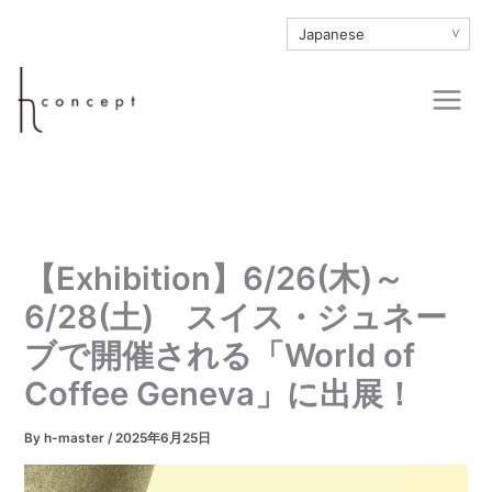
内
∨
容
を
Main
ス
Men
キ
ッ
プ
【Exhibition】6/26(木)～
6/28(土) スイス・ジュネー
ブで開催される「World of
Coffee Geneva」に出展！
By
h-master
/
2025年6月25日