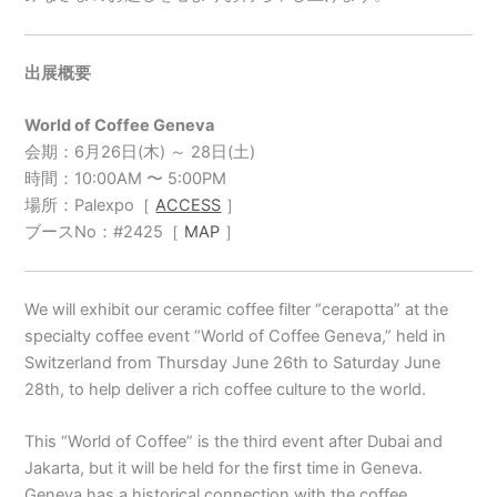
出展概要
World of Coffee Geneva
会期：6月26日(木) ～ 28日(土)
時間：10:00AM 〜 5:00PM
場所：Palexpo［
ACCESS
］
ブースNo：#2425［
MAP
］
We will exhibit our ceramic coffee filter “cerapotta” at the
specialty coffee event “World of Coffee Geneva,” held in
Switzerland from Thursday June 26th to Saturday June
28th, to help deliver a rich coffee culture to the world.
This “World of Coffee” is the third event after Dubai and
Jakarta, but it will be held for the first time in Geneva.
Geneva has a historical connection with the coffee