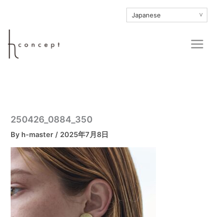
内
∨
容
を
Main
ス
Men
キ
ッ
プ
250426_0884_350
By
h-master
/
2025年7月8日