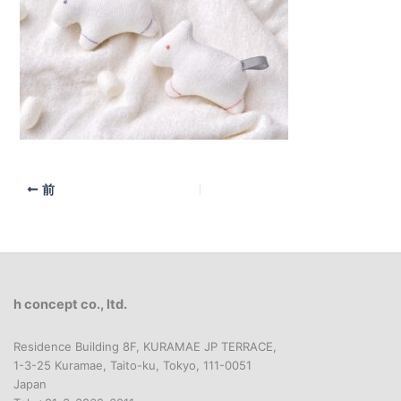
前
h concept co., ltd.
Residence Building 8F, KURAMAE JP TERRACE,
1-3-25 Kuramae, Taito-ku, Tokyo, 111-0051
Japan