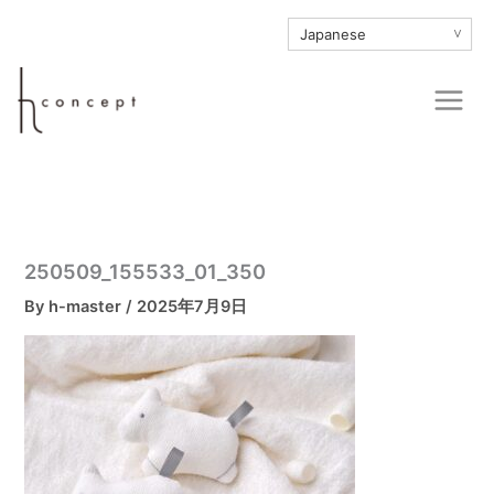
内
∨
容
を
Main
ス
Men
キ
ッ
プ
250509_155533_01_350
By
h-master
/
2025年7月9日