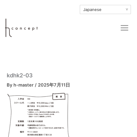
内
∨
容
を
Main
ス
Men
キ
ッ
プ
kdhk2-03
By
h-master
/
2025年7月11日