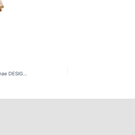
【EVENT】8/7(木)〜8/28(木)開催！「Kuramae DESIGN HAUS kids vol.2」