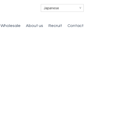
∨
Wholesale
About us
Recruit
Contact