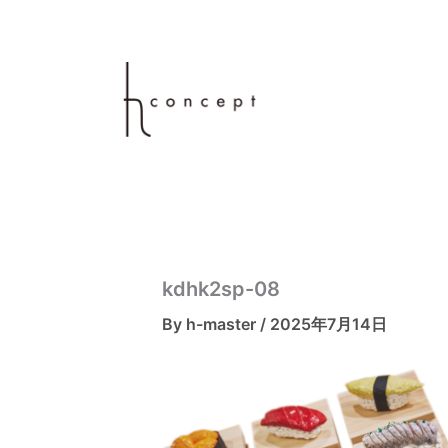
内
容
を
ス
キ
ッ
プ
kdhk2sp-08
By
h-master
/
2025年7月14日