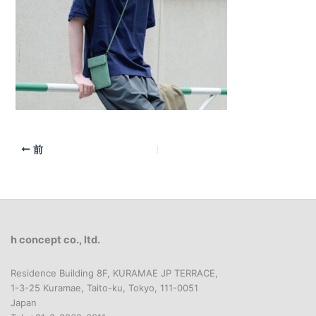
前
h concept co., ltd.
Residence Building 8F, KURAMAE JP TERRACE,
1-3-25 Kuramae, Taito-ku, Tokyo, 111-0051
Japan