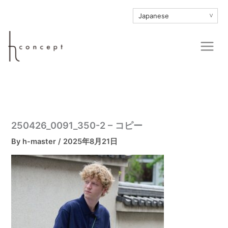
内
∨
容
を
Main
ス
Men
キ
ッ
プ
250426_0091_350-2 – コピー
By
h-master
/
2025年8月21日