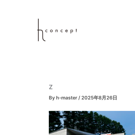
内
容
を
ス
キ
ッ
プ
Z
By
h-master
/
2025年8月26日