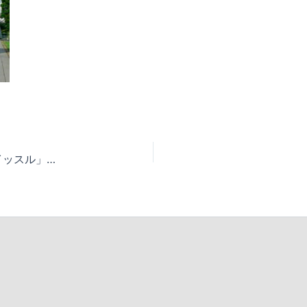
【NEWS】〜11/3(月・祝) +d 「カナリアホイッスル」展示中！＠21_21 DESIGN SIGHT