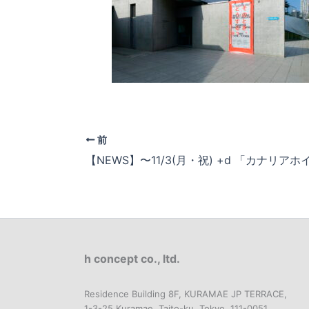
前
h concept co., ltd.
Residence Building 8F, KURAMAE JP TERRACE,
1-3-25 Kuramae, Taito-ku, Tokyo, 111-0051