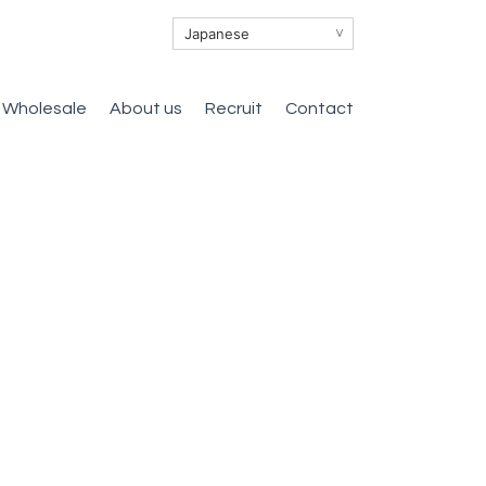
∨
Wholesale
About us
Recruit
Contact