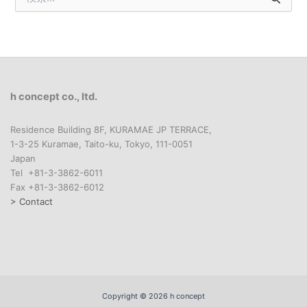
索
対
象
:
h concept co., ltd.
Residence Building 8F, KURAMAE JP TERRACE,
1-3-25 Kuramae, Taito-ku, Tokyo, 111-0051
Japan
Tel +81-3-3862-6011
Fax +81-3-3862-6012
> Contact
Copyright © 2026 h concept