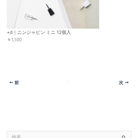
+d｜ニンジャピン ミニ 12個入
￥1,100
前
次
検