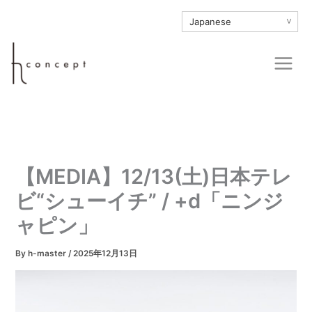
内
∨
容
を
Main
ス
Men
キ
ッ
プ
【MEDIA】12/13(土)日本テレ
ビ“シューイチ” / +d「ニンジ
ャピン」
By
h-master
/
2025年12月13日