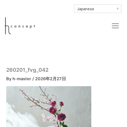
内
∨
容
を
Main
ス
Men
キ
ッ
プ
260201_fvg_042
By
h-master
/
2026年2月27日