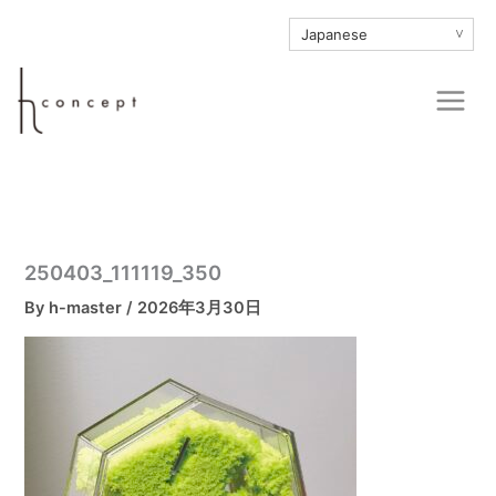
内
∨
容
を
Main
ス
Men
キ
ッ
プ
250403_111119_350
By
h-master
/
2026年3月30日