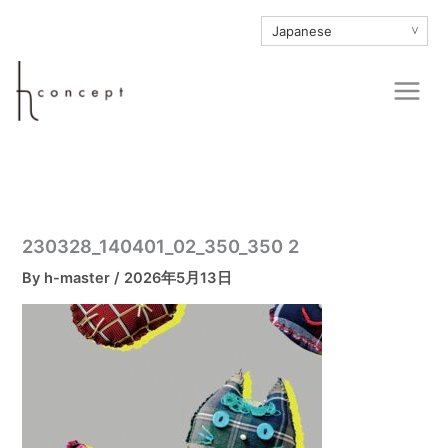
内
∨
容
を
Main
ス
Men
キ
ッ
プ
230328_140401_02_350_350 2
By
h-master
/
2026年5月13日