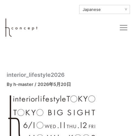
内
∨
容
を
Main
ス
Men
キ
ッ
プ
interior_lifestyle2026
By
h-master
/
2026年5月20日