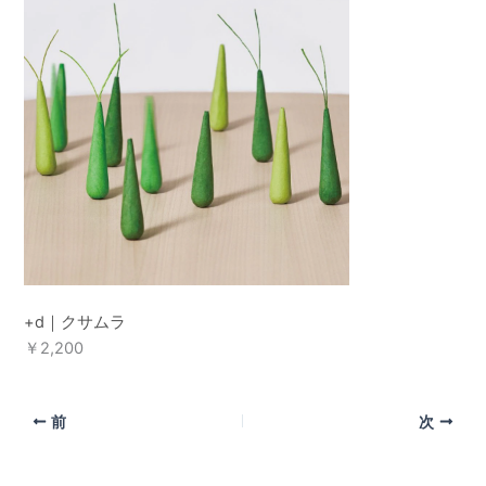
+d｜クサムラ
￥2,200
前
次