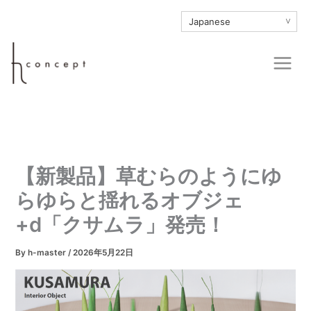
内
∨
容
を
Main
ス
Men
キ
ッ
プ
【新製品】草むらのようにゆ
らゆらと揺れるオブジェ
+d「クサムラ」発売！
By
h-master
/
2026年5月22日