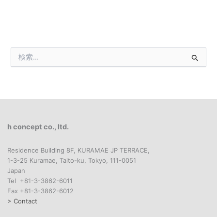
検
索
対
象
:
h concept co., ltd.
Residence Building 8F, KURAMAE JP TERRACE,
1-3-25 Kuramae, Taito-ku, Tokyo, 111-0051
Japan
Tel +81-3-3862-6011
Fax +81-3-3862-6012
> Contact