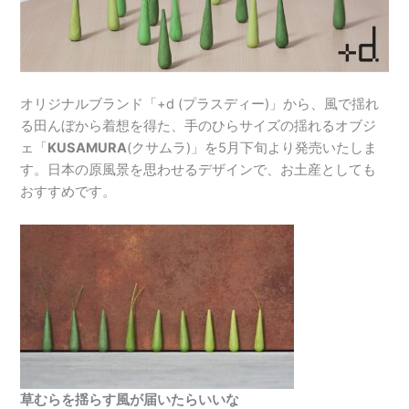
オリジナルブランド「+d (プラスディー)」から、風で揺れ
る田んぼから着想を得た、手のひらサイズの揺れるオブジ
ェ「
KUSAMURA
(クサムラ)」を5月下旬より発売いたしま
す。日本の原風景を思わせるデザインで、お土産としても
おすすめです。
草むらを揺らす風が届いたらいいな