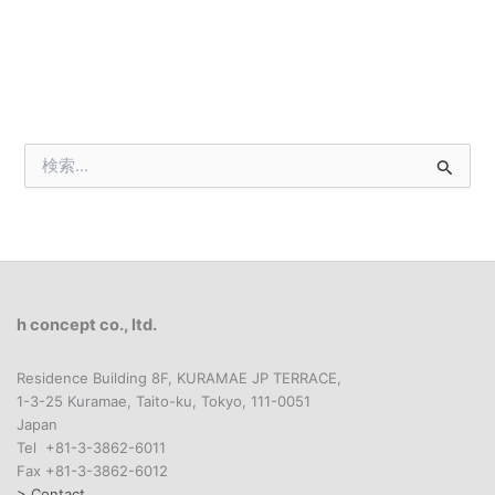
検
索
対
象
:
h concept co., ltd.
Residence Building 8F, KURAMAE JP TERRACE,
1-3-25 Kuramae, Taito-ku, Tokyo, 111-0051
Japan
Tel +81-3-3862-6011
Fax +81-3-3862-6012
> Contact