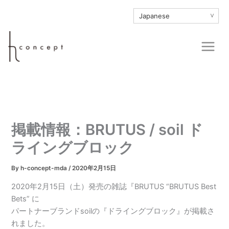
内
∨
容
を
Main
ス
Men
キ
ッ
プ
掲載情報：BRUTUS / soil ド
ライングブロック
By
h-concept-mda
/
2020年2月15日
2020年2月15日（土）発売の雑誌『BRUTUS “BRUTUS Best
Bets” に
パートナーブランドsoilの『ドライングブロック』が掲載さ
れました。