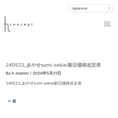
内
∨
容
を
Main
ス
Men
キ
ッ
プ
240523_あやせsumi-sekiei新旧価格改定表
By
h-master
/
2024年5月21日
240523_あやせsumi-sekiei新旧価格改定表
前