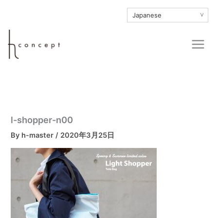
内
∨
容
を
Main
ス
Men
キ
ッ
プ
l-shopper-n00
By
h-master
/
2020年3月25日