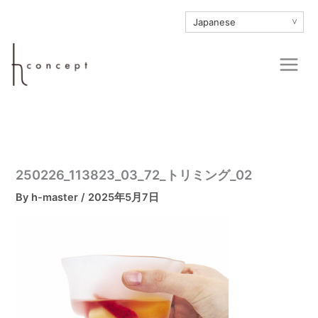
内
∨
容
を
Main
ス
Men
キ
ッ
プ
250226_113823_03_72_トリミング_02
By
h-master
/
2025年5月7日