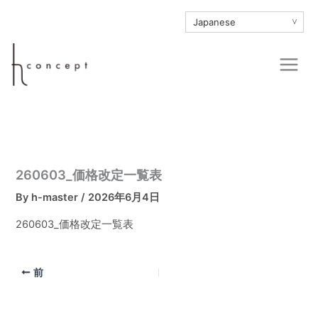
内
∨
容
を
Main
ス
Men
キ
ッ
プ
260603_価格改定一覧表
By
h-master
/
2026年6月4日
260603_価格改定一覧表
前