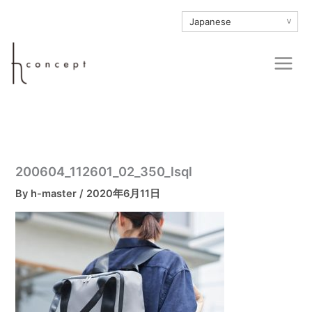
内
∨
容
を
Main
ス
Men
キ
ッ
プ
200604_112601_02_350_lsql
By
h-master
/
2020年6月11日