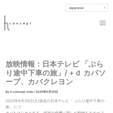
内
∨
容
を
Main
ス
Men
キ
ッ
プ
放映情報：日本テレビ 「ぶら
り途中下車の旅」/ +ｄ カバソ
ープ、カバクレヨン
By
h-concept-mda
/
2020年6月20日
2020年6月20日(土)放送の日本テレビ「 ぶらり途中下車の
旅」 にて
カバをはじめとする、
絶滅の危機に瀕した動物をモチーフ