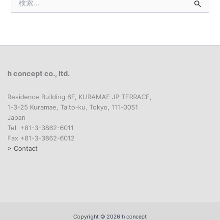
検
索
対
象
:
h concept co., ltd.
Residence Building 8F, KURAMAE JP TERRACE,
1-3-25 Kuramae, Taito-ku, Tokyo, 111-0051
Japan
Tel +81-3-3862-6011
Fax +81-3-3862-6012
> Contact
Copyright © 2026 h concept