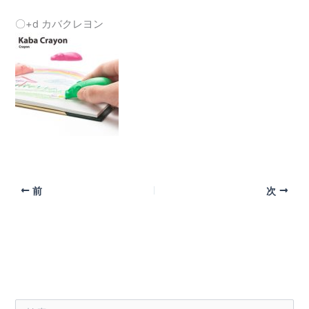
〇+d カバクレヨン
前
次