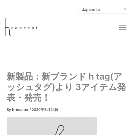
内
∨
容
を
Main
ス
Men
キ
ッ
プ
新製品：新ブランド h tag(ア
ッシュタグ)より 3アイテム発
表・発売！
By
h-master
/
2020年6月24日