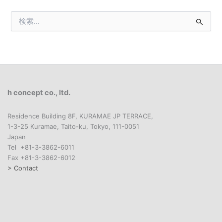
検
索
対
象
:
h concept co., ltd.
Residence Building 8F, KURAMAE JP TERRACE,
1-3-25 Kuramae, Taito-ku, Tokyo, 111-0051
Japan
Tel +81-3-3862-6011
Fax +81-3-3862-6012
> Contact