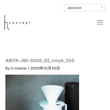
内
∨
容
を
Main
ス
Men
キ
ッ
プ
ARITA-JIKI-0005_02_cmyk_350
By
h-master
/
2020年10月30日