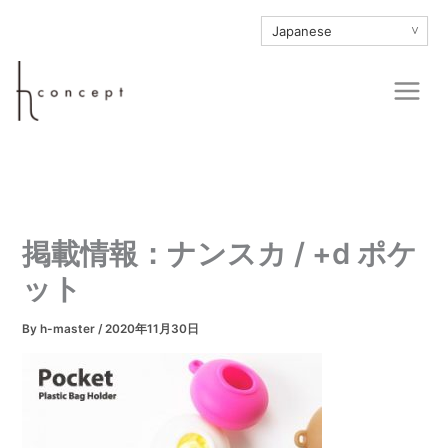
内
∨
容
を
Main
ス
Men
キ
ッ
プ
掲載情報：ナンスカ / +d ポケ
ット
By
h-master
/
2020年11月30日