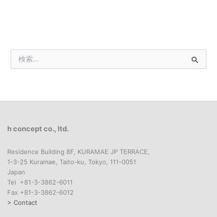
検
索
対
象
:
h concept co., ltd.
Residence Building 8F, KURAMAE JP TERRACE,
1-3-25 Kuramae, Taito-ku, Tokyo, 111-0051
Japan
Tel +81-3-3862-6011
Fax +81-3-3862-6012
> Contact