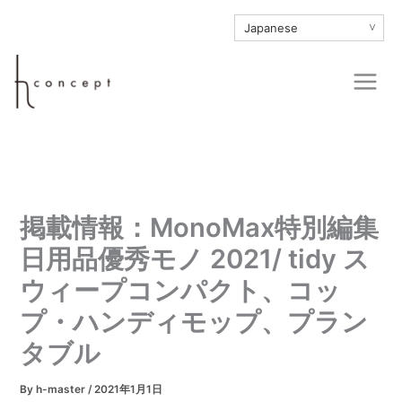
内
∨
容
を
Main
ス
Men
キ
ッ
プ
掲載情報：MonoMax特別編集
日用品優秀モノ 2021/ tidy ス
ウィープコンパクト、コッ
プ・ハンディモップ、プラン
タブル
By
h-master
/
2021年1月1日