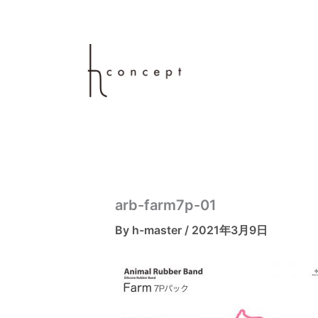
内
容
を
ス
キ
ッ
プ
arb-farm7p-01
By
h-master
/
2021年3月9日