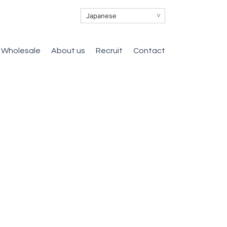
∨
Wholesale
About us
Recruit
Contact