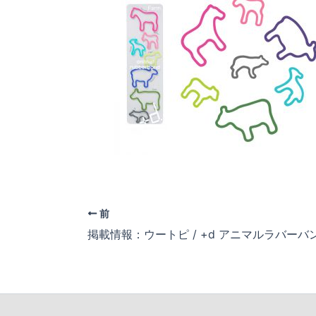
前
掲載情報：ウートピ / +d アニマルラバーバ