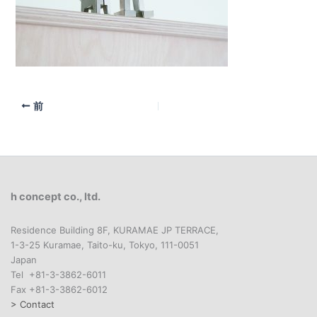
前
h concept co., ltd.
Residence Building 8F, KURAMAE JP TERRACE,
1-3-25 Kuramae, Taito-ku, Tokyo, 111-0051
Japan
Tel +81-3-3862-6011
Fax +81-3-3862-6012
> Contact