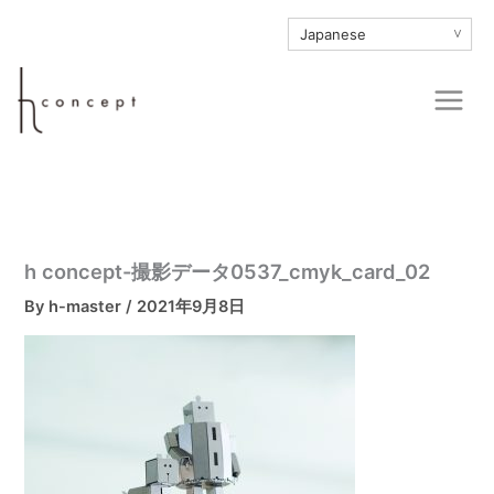
内
∨
容
を
Main
ス
Men
キ
ッ
プ
h concept-撮影データ0537_cmyk_card_02
By
h-master
/
2021年9月8日