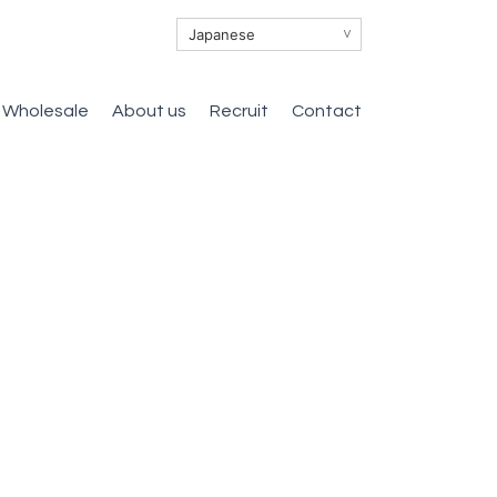
∨
Wholesale
About us
Recruit
Contact