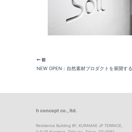
前
h concept co., ltd.
Residence Building 8F, KURAMAE JP TERRACE,
1-3-25 Kuramae, Taito-ku, Tokyo, 111-0051