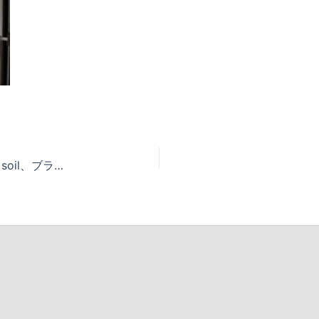
NEW OPEN：自然素材プロダクトを展開するsoil、ブランド初の直営店舗を金沢にオープン