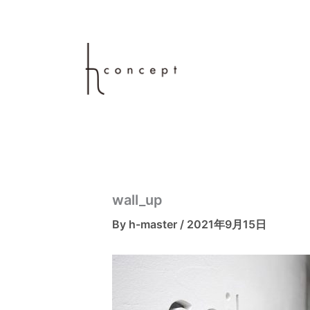
内
容
を
ス
キ
ッ
プ
wall_up
By
h-master
/
2021年9月15日