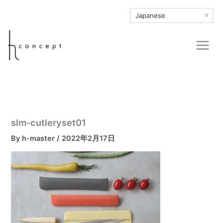
内
∨
容
を
Main
ス
Men
キ
ッ
プ
slm-cutleryset01
By
h-master
/
2022年2月17日