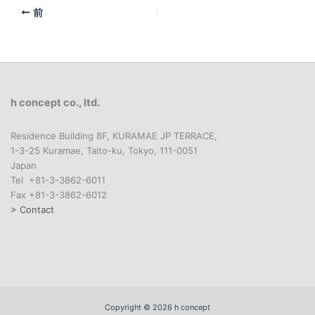
前
h concept co., ltd.
Residence Building 8F, KURAMAE JP TERRACE,
1-3-25 Kuramae, Taito-ku, Tokyo, 111-0051
Japan
Tel +81-3-3862-6011
Fax +81-3-3862-6012
> Contact
Copyright © 2026 h concept