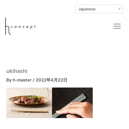
内
∨
容
を
Main
ス
Men
キ
ッ
プ
ukihashi
By
h-master
/
2022年4月22日