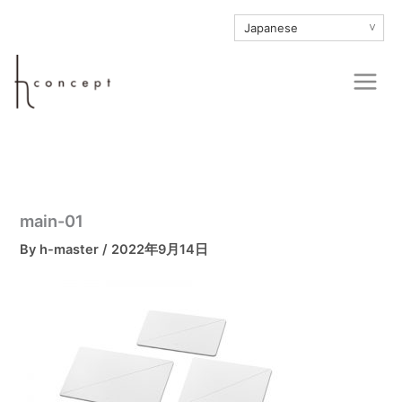
内
∨
容
を
Main
ス
Men
キ
ッ
プ
main-01
By
h-master
/
2022年9月14日