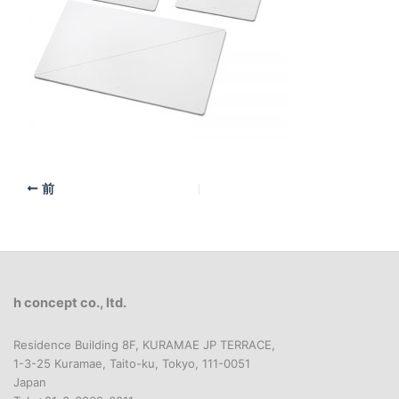
前
h concept co., ltd.
Residence Building 8F, KURAMAE JP TERRACE,
1-3-25 Kuramae, Taito-ku, Tokyo, 111-0051
Japan