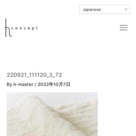
内
∨
容
を
Main
ス
Men
キ
ッ
プ
220921_111120_3_72
By
h-master
/
2022年10月7日