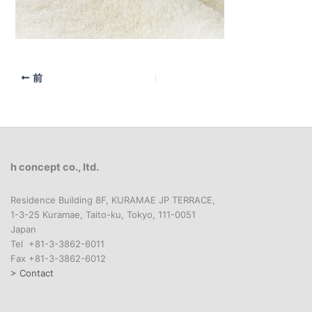
前
h concept co., ltd.
Residence Building 8F, KURAMAE JP TERRACE,
1-3-25 Kuramae, Taito-ku, Tokyo, 111-0051
Japan
Tel +81-3-3862-6011
Fax +81-3-3862-6012
> Contact