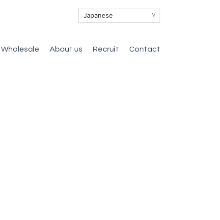
∨
Wholesale
About us
Recruit
Contact