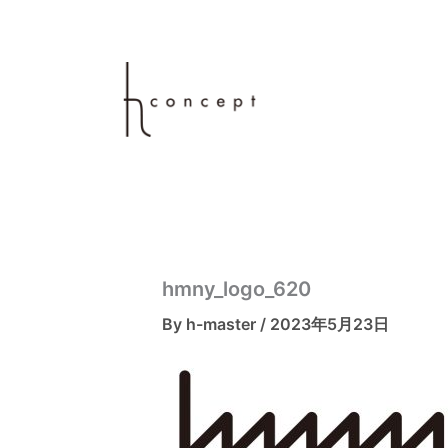
内
容
を
ス
キ
ッ
プ
hmny_logo_620
By
h-master
/
2023年5月23日