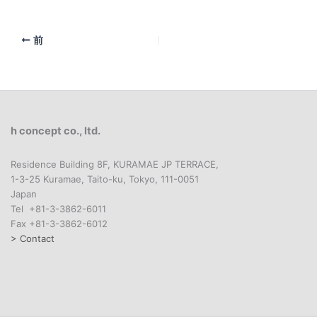
前
h concept co., ltd.
Residence Building 8F, KURAMAE JP TERRACE,
1-3-25 Kuramae, Taito-ku, Tokyo, 111-0051
Japan
Tel +81-3-3862-6011
Fax +81-3-3862-6012
> Contact