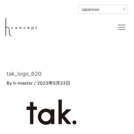
内
∨
容
を
Main
ス
Men
キ
ッ
プ
tak_logo_620
By
h-master
/
2023年5月23日