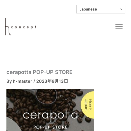
内
∨
容
を
Main
ス
Men
キ
ッ
プ
cerapotta POP-UP STORE
By
h-master
/
2023年9月13日