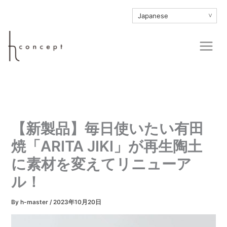
内
∨
容
を
Main
ス
Men
キ
ッ
プ
【新製品】毎日使いたい有田
焼「ARITA JIKI」が再生陶土
に素材を変えてリニューア
ル！
By
h-master
/
2023年10月20日