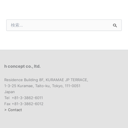
検
索
対
象
:
h concept co., ltd.
Residence Building 8F, KURAMAE JP TERRACE,
1-3-25 Kuramae, Taito-ku, Tokyo, 111-0051
Japan
Tel +81-3-3862-6011
Fax +81-3-3862-6012
> Contact