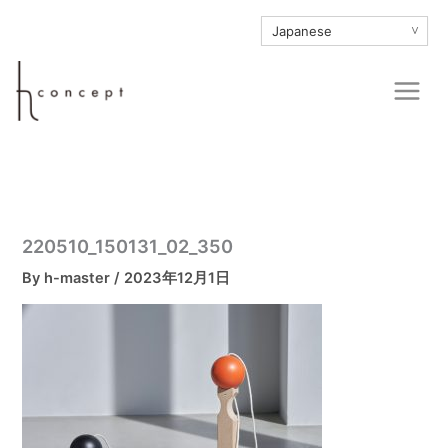
内
∨
容
を
Main
ス
Men
キ
ッ
プ
220510_150131_02_350
By
h-master
/
2023年12月1日