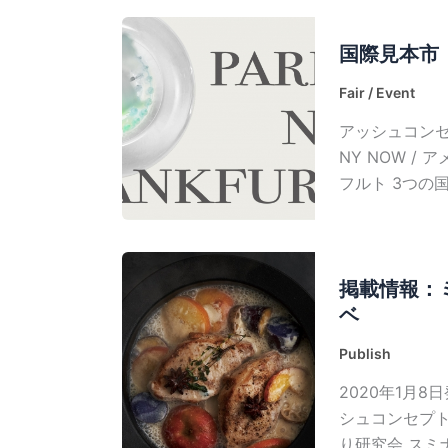
国際見本市
Fair / Event
アッシュコンセプ
NY NOW /
フルト 3つの
掲載情報：ミ
ベ
Publish
2020年1月8
シュコンセプ
り研究会 スミ