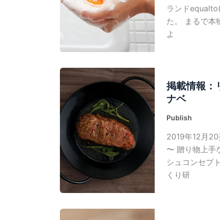
ランドequa
た。 まるで
よ
掲載情報：リ
ナベ
Publish
2019年12月
〜 贈り物上手
シュコンセプ
くり研