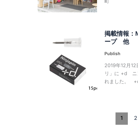
町
掲載情報：M
ープ 他
Publish
2019年12月
リ」に +d 
れました。 +
1
2