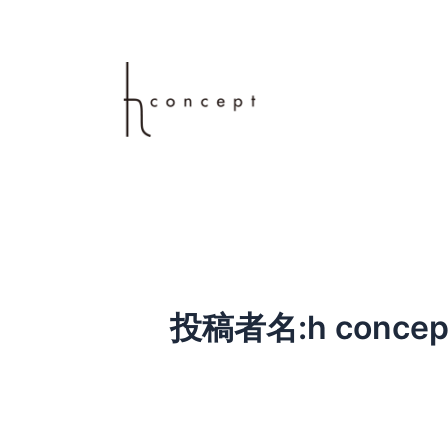
内
容
を
ス
キ
ッ
プ
投稿者名:h concep