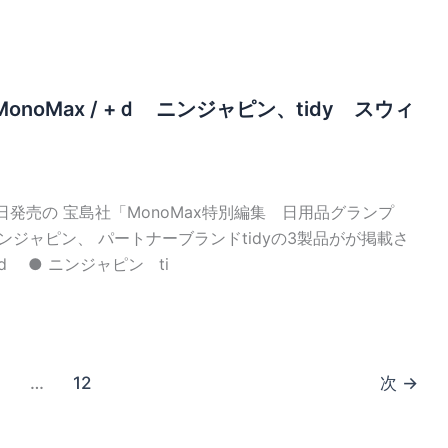
onoMax / +ｄ ニンジャピン、tidy スウィ
12日発売の 宝島社「MonoMax特別編集 日用品グランプ
ニンジャピン、 パートナーブランドtidyの3製品がが掲載さ
d ● ニンジャピン ti
…
12
次
→