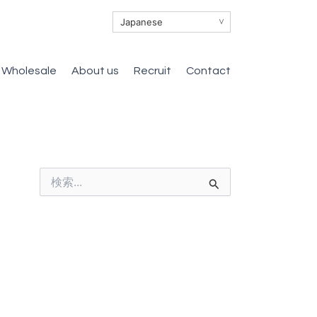
∨
Wholesale
About us
Recruit
Contact
検
索
対
象
: