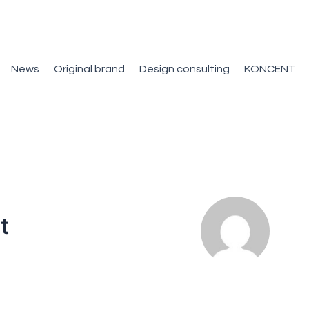
News
Original brand
Design consulting
KONCENT
t